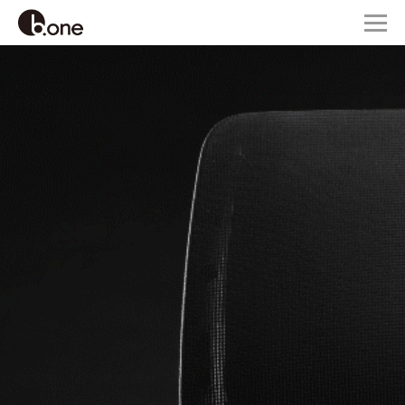
EN
首页
返回
Back
产品中心
办公椅
关于博
关于我们
会客椅
合作开
新闻资讯
排椅
品质环
联系我们
皮椅