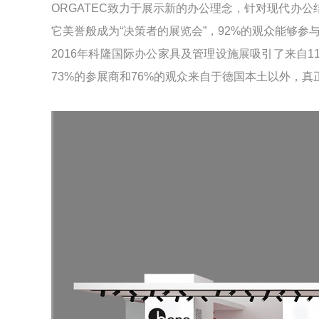
ORGATEC致力于展示新的办公理念，针对现代办
它美誉般成为“决策者的展览会”，92%的观众能够参
2016年科隆国际办公家具及管理设施展吸引了来自1
73%的参展商和76%的观众来自于德国本土以外，真